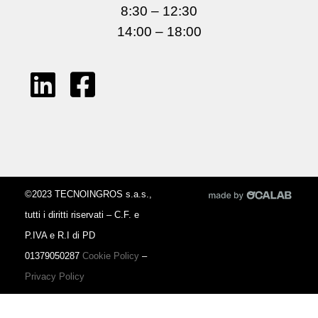
8:30 – 12:30
14:00 – 18:00
©2023 TECNOINGROS s.a.s.,
tutti i diritti riservati – C.F. e
P.IVA e R.I di PD
01379050287
Cookie Policy
–
Privacy Policy