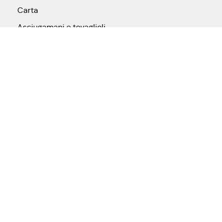
Carta
Asciugamani e tovaglioli
Bobina
Carta igienica
Varie
Pulizia
Acqua, alcool, ecc.
Antinquinamento
Arredi
Attrezzature pulizie
Detergenti pavimenti
Detergenti superfici
Detersivi lavatrice