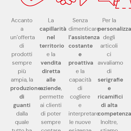
Accanto
La
Senza
Per la
capillarità
personalizz
a
dimenticare
nel
l’assistenza
un’offerta
degli
territorio
costante
di
articoli
e
prodotti
e la
ci
vendita
proattiva
sempre
avvaliamo
diretta
più
e la
di
alle
serigrafie
ampia, la
capacità
produzione
aziende
e
,
di
di
ricamifici
permette
cogliere
guanti
di
alta
ai clienti
e
competenz
dalla
di poter
interpretare
quale
sempre
le nuove
Inoltre,
tutto ha
contare
esigenze
stiamo