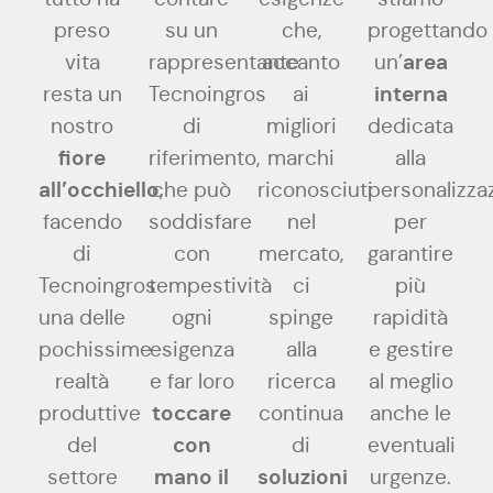
preso
su un
che,
progettando
area
vita
rappresentante
accanto
un’
interna
resta un
Tecnoingros
ai
nostro
di
migliori
dedicata
fiore
riferimento,
marchi
alla
all’occhiello
che può
,
riconosciuti
personalizza
facendo
soddisfare
nel
per
di
con
mercato,
garantire
Tecnoingros
tempestività
ci
più
una delle
ogni
spinge
rapidità
pochissime
esigenza
alla
e gestire
realtà
e far loro
ricerca
al meglio
toccare
produttive
continua
anche le
con
del
di
eventuali
mano il
soluzioni
settore
urgenze.