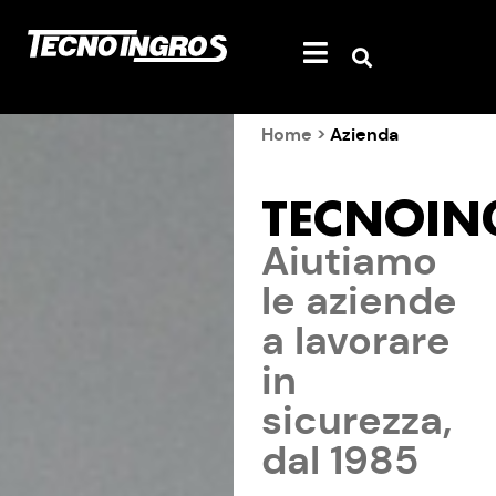
Home
>
Azienda
TECNOIN
Aiutiamo
le aziende
a lavorare
in
sicurezza,
dal 1985