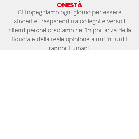
ONESTÀ
Ci impegniamo ogni giorno per essere
sinceri e trasparenti tra colleghi e verso i
clienti perché crediamo nell’importanza della
fiducia e della reale opinione altrui in tutti i
rapporti umani.
FLESSIBILITÀ
Per noi è importante soddisfare i nostri
clienti quindi promettiamo di esserci
quando loro hanno bisogno e cerchiamo
sempre di essere flessibili nelle risposte alle
loro richieste e nell’offerta in termini di
prezzo, modalità e tempi di consegna.