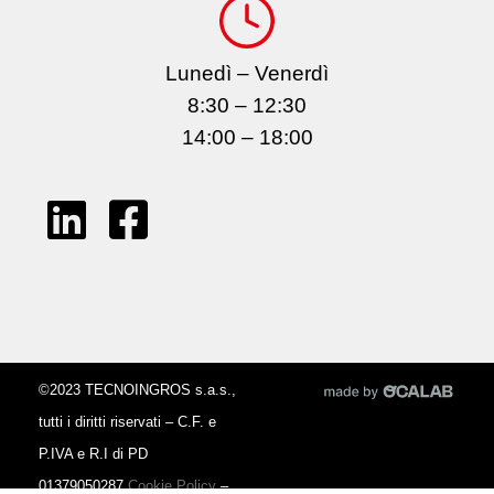
Lunedì – Venerdì
8:30 – 12:30
14:00 – 18:00
©2023 TECNOINGROS s.a.s.,
tutti i diritti riservati – C.F. e
P.IVA e R.I di PD
01379050287
Cookie Policy
–