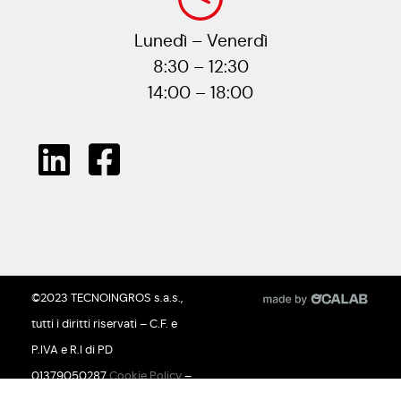
Lunedì – Venerdì
8:30 – 12:30
14:00 – 18:00
©2023 TECNOINGROS s.a.s.,
tutti i diritti riservati – C.F. e
P.IVA e R.I di PD
01379050287
Cookie Policy
–