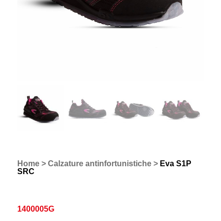
Home
>
Calzature antinfortunistiche
>
Eva S1P
SRC
1400005G