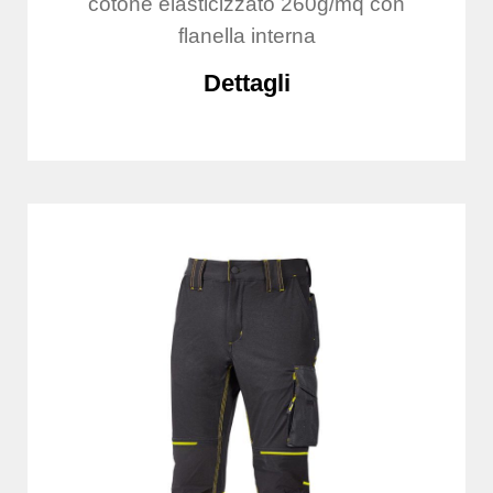
cotone elasticizzato 260g/mq con
flanella interna
Dettagli