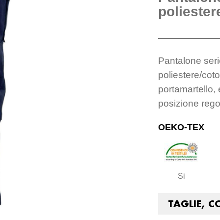
polieste
Pantalone seri
poliestere/cot
portamartello, 
posizione rego
OEKO-TEX
Si
TAGLIE, C