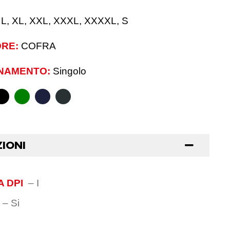
 L, XL, XXL, XXXL, XXXXL, S
RE:
COFRA
NAMENTO:
Singolo
ZIONI
 DPI
–
I
–
Si