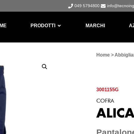
049 5794800
info@tecnoin
ME
PRODOTTI
MARCHI
A
Home
>
Abbiglia
3001155G
COFRA
ALIC
Pantalone