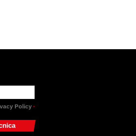
rivacy Policy
*