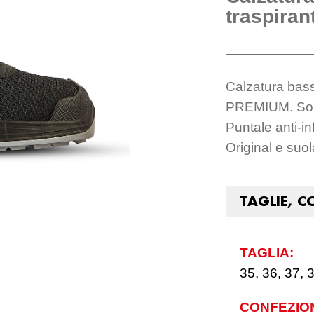
traspiran
Calzatura bass
PREMIUM. Solet
Puntale anti-in
Original e suo
TAGLIE, C
TAGLIA:
35, 36, 37, 3
CONFEZIO