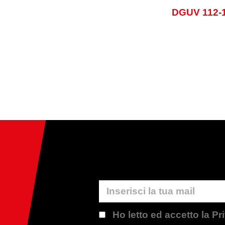
DGUV 112-
Ho letto ed accetto la P