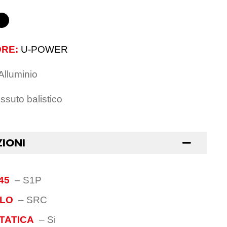
RE:
U-POWER
Alluminio
ssuto balistico
ZIONI
45
–
S1P
OLO
–
SRC
TATICA
–
Si