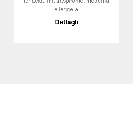
tenacità, ma traspirante, moderna
e leggera
Dettagli