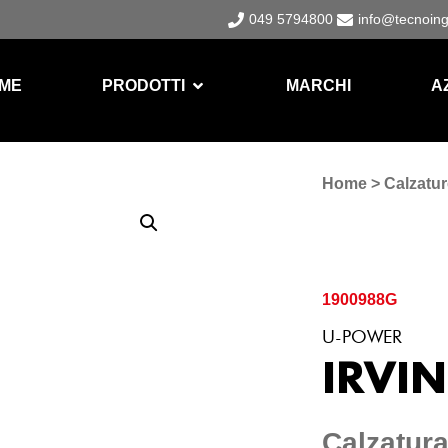
049 5794800
info@tecnoin
ME
PRODOTTI
MARCHI
A
Home
>
Calzatur
1900988G
U-POWER
IRVIN
Calzatura