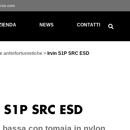
gros.com
ZIENDA
NEWS
CONTATTI
e antinfortunistiche
>
Irvin S1P SRC ESD
 S1P SRC ESD
 bassa con tomaia in nylon