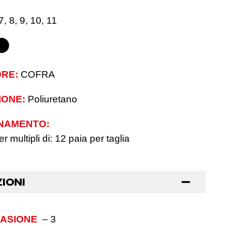
7, 8, 9, 10, 11
RE:
COFRA
IONE:
Poliuretano
NAMENTO:
r multipli di: 12 paia per taglia
ZIONI
RASIONE
–
3