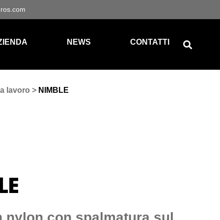
gros.com
ZIENDA
NEWS
CONTATTI
a lavoro
>
NIMBLE
LE
n nylon con spalmatura sul