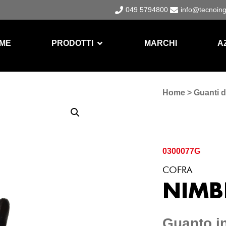
049 5794800
info@tecnoin
ME
PRODOTTI
MARCHI
A
Home
>
Guanti d
0300077G
COFRA
NIMB
Guanto i