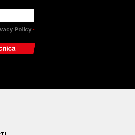
rivacy Policy
*
TI