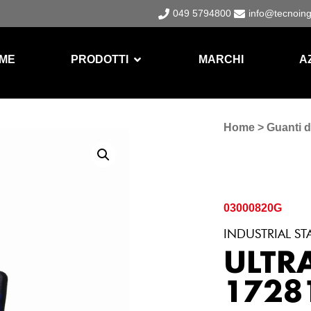
049 5794800
info@tecnoin
ME
PRODOTTI
MARCHI
A
Home
>
Guanti d
03000820G
INDUSTRIAL ST
ULTR
1728