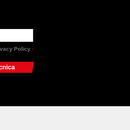
rivacy Policy
*