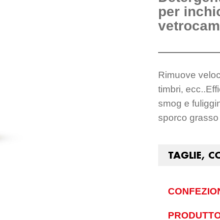
per inchi
vetrocam
Rimuove veloce
timbri, ecc..Ef
smog e fuliggi
sporco grasso 
TAGLIE, C
CONFEZIO
PRODUTTO