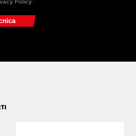
rivacy Policy
*
TI