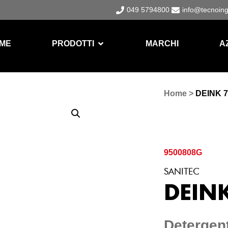
049 5794800
info@tecnoin
ME
PRODOTTI
MARCHI
A
Home
>
DEINK 7
9500808G
SANITEC
DEIN
Detergen