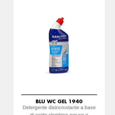
BLU WC GEL 1940
Detergente disincrostante a base
di acido cloridrico per wc e