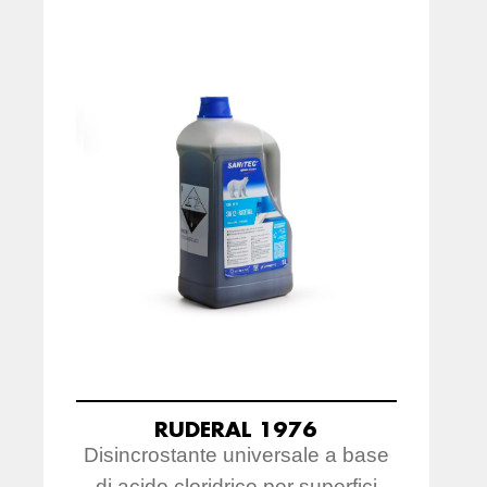
RUDERAL 1976
Disincrostante universale a base
di acido cloridrico per superfici