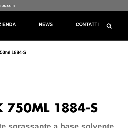
gros.com
ZIENDA
NEWS
CONTATTI
50ml 1884-S
K 750ML 1884-S
te sgrassante a base solvente