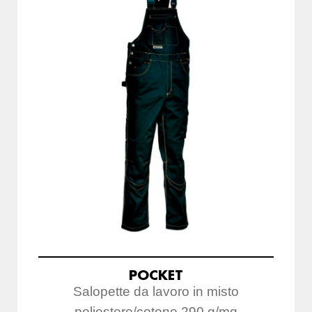
POCKET
Salopette da lavoro in misto
poliestere/cotone 290 g/mq