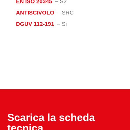
EN ISO 20345
–
S2
ANTISCIVOLO
–
SRC
DGUV 112-191
–
Si
Scarica la scheda
tecnica