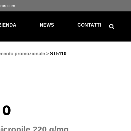
gros.com
ZIENDA
NEWS
CONTATTI
amento promozionale
>
ST5110
10
micropile 220 g/mq