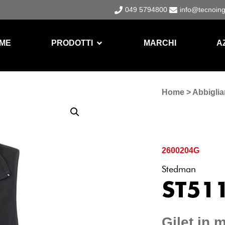
049 5794800
info@tecnoin
ME
PRODOTTI
MARCHI
A
Home
>
Abbigli
2600204G
Stedman
ST51
Gilet in 