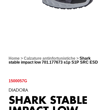
Home
>
Calzature antinfortunistiche
>
Shark
stable impact low 701.177673 s1p S1P SRC ESD
1500057G
DIADORA
SHARK STABLE