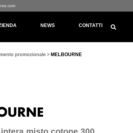
gros.com
ZIENDA
NEWS
CONTATTI
amento promozionale
>
MELBOURNE
OURNE
 intera misto cotone 300