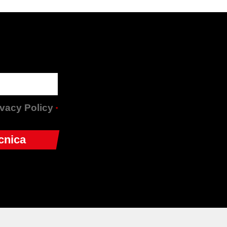
rivacy Policy
*