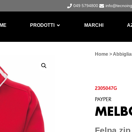
049 5794800
info@tecnoin
ME
PRODOTTI
MARCHI
A
Home
>
Abbigli
2305047G
PAYPER
MELB
Felpa zip