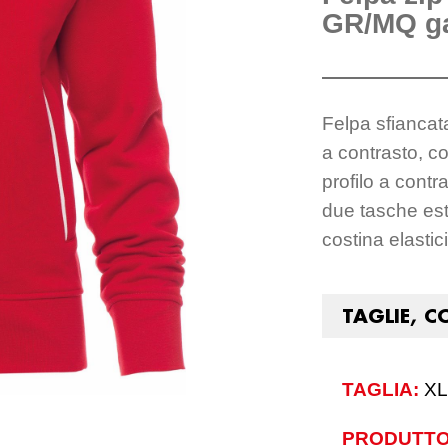
GR/MQ ga
Felpa sfiancata
a contrasto, co
profilo a contr
due tasche este
costina elastic
TAGLIE, C
TAGLIA:
XL
PRODUTTO