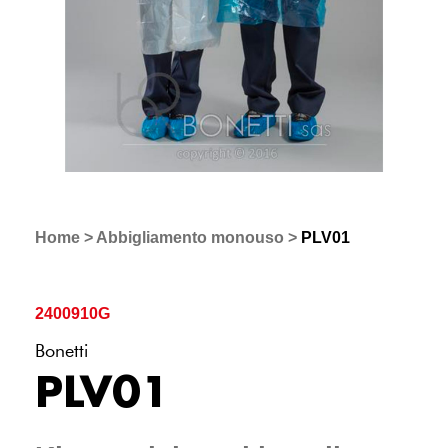
Home
>
Abbigliamento monouso
>
PLV01
2400910G
Bonetti
PLV01