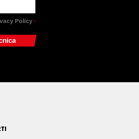
rivacy Policy
*
TI