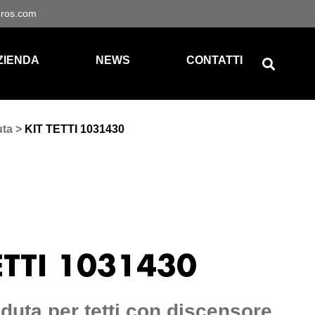
gros.com
ZIENDA
NEWS
CONTATTI
uta
>
KIT TETTI 1031430
ETTI 1031430
aduta per tetti con discensore