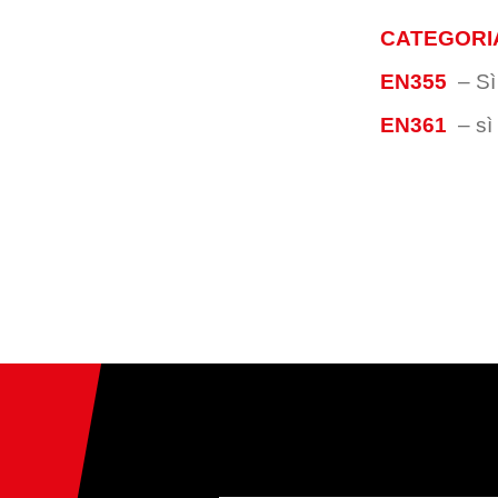
CATEGORIA
EN355
–
Sì
EN361
–
sì