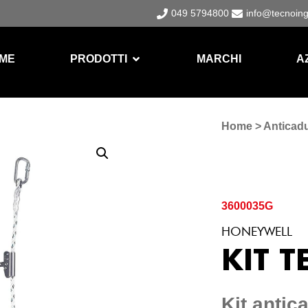
049 5794800
info@tecnoin
ME
PRODOTTI
MARCHI
A
Home
>
Anticad
3600035G
HONEYWELL
KIT T
Kit antic