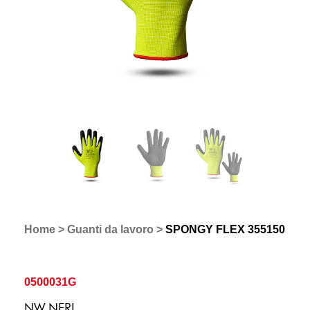
Home
>
Guanti da lavoro
>
SPONGY FLEX 355150
0500031G
NW NERI