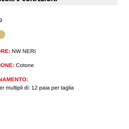
 9
RE:
NW NERI
IONE:
Cotone
NAMENTO:
r multipli di: 12 paia per taglia