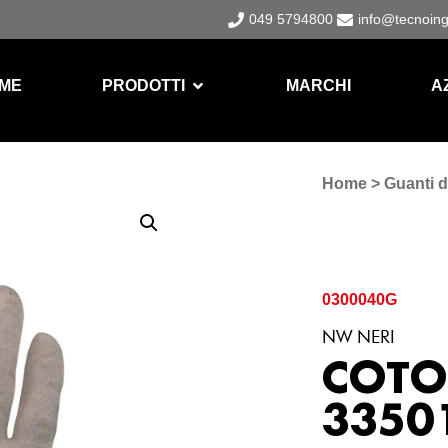
049 5794800
info@tecnoin
ME
PRODOTTI
MARCHI
A
Home
>
Guanti d
0300040G
NW NERI
COTO
3350