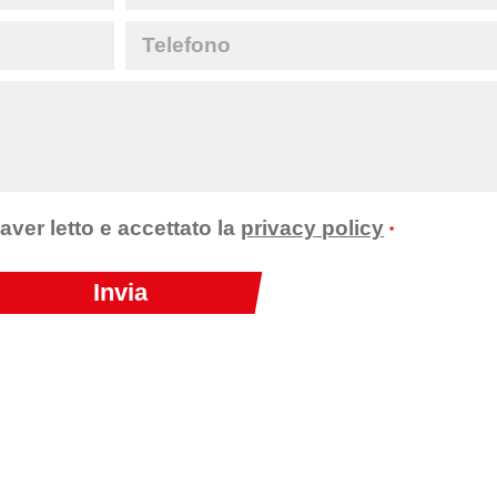
 aver letto e accettato la
privacy policy
*