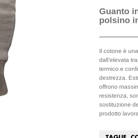
Guanto i
polsino i
Il cotone è un
dall’elevata tr
termico e confe
destrezza. Estr
offrono massima
resistenza, so
sostituzione d
prodotto lavor
TAGLIE, C