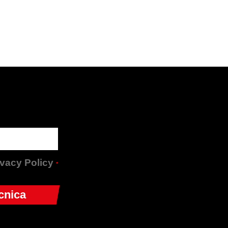
rivacy Policy
*