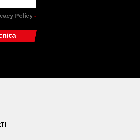
rivacy Policy
*
TI