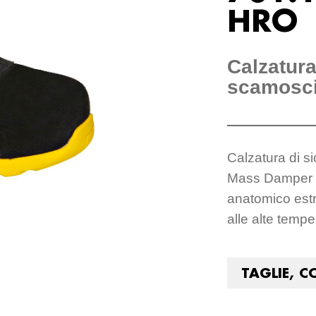
HRO
Calzatura
scamosci
Calzatura di s
Mass Damper Te
anatomico estra
alle alte tempe
TAGLIE, C