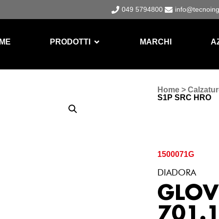
049 5794800
info@tecnoin
ME
PRODOTTI
MARCHI
A
Home
>
Calzatur
S1P SRC HRO
1500071G
DIADORA
GLOV
701.