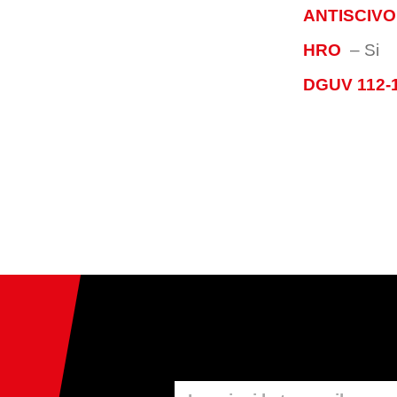
ANTISCIV
HRO
–
Si
DGUV 112-