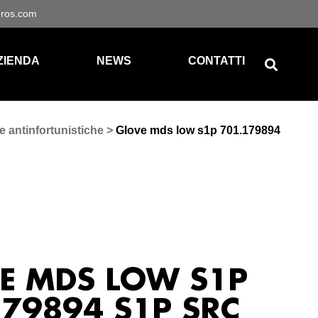
gros.com
ZIENDA
NEWS
CONTATTI
e antinfortunistiche
>
Glove mds low s1p 701.179894
E MDS LOW S1P
179894 S1P SRC