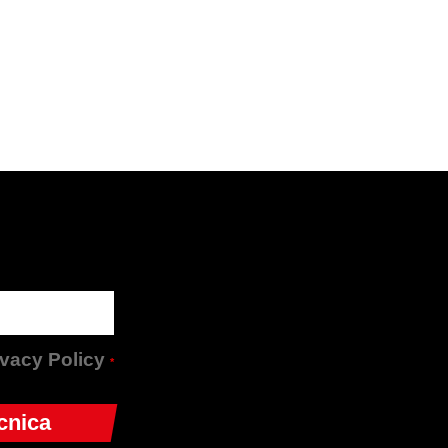
rivacy Policy
*