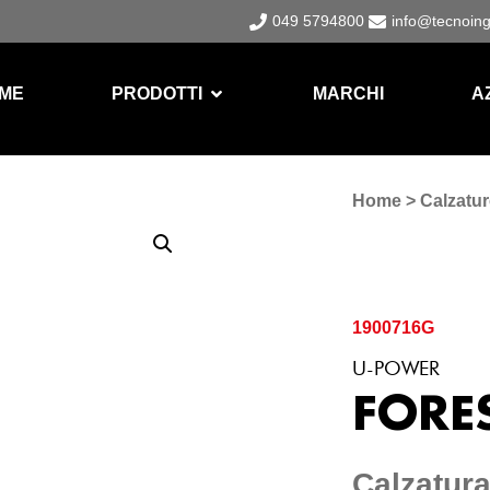
049 5794800
info@tecnoin
ME
PRODOTTI
MARCHI
A
Home
>
Calzatur
1900716G
U-POWER
FORES
Calzatura