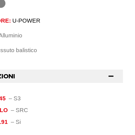
RE:
U-POWER
Alluminio
ssuto balistico
ZIONI
45
–
S3
OLO
–
SRC
191
–
Si