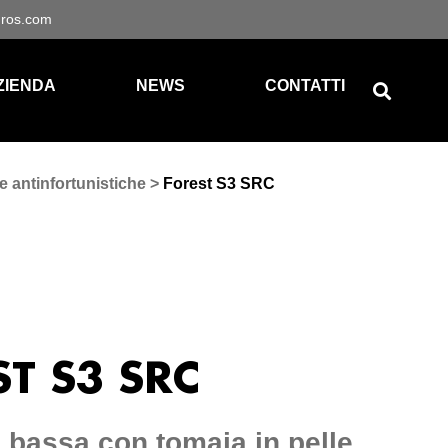
gros.com
ZIENDA
NEWS
CONTATTI
e antinfortunistiche
>
Forest S3 SRC
T S3 SRC
 bassa con tomaia in pelle