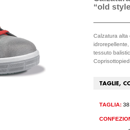
“old styl
Calzatura alta 
idrorepellente
tessuto balistic
Coprisottopie
TAGLIE, C
TAGLIA:
38
CONFEZIO