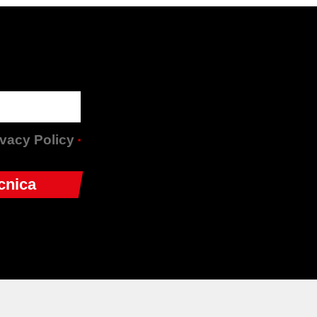
rivacy Policy
*