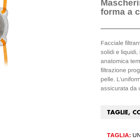
Mascherin
forma a c
Facciale filtr
solidi e liquidi
anatomica term
filtrazione pro
pelle. L’unifor
assicurata da 
TAGLIE, C
TAGLIA:
U