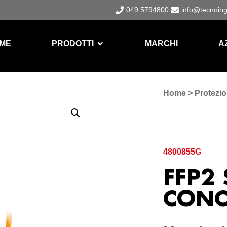
049 5794800
info@tecnoin
ME
PRODOTTI
MARCHI
A
Home
>
Protezio
4800855G
FFP2
CONC