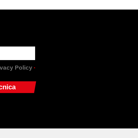
rivacy Policy
*