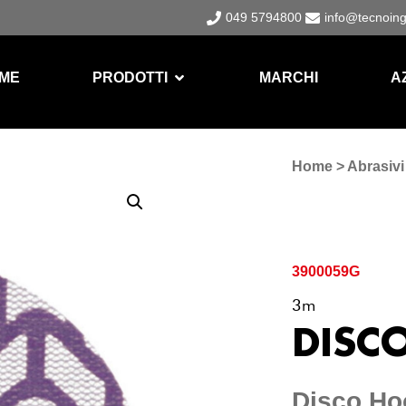
049 5794800
info@tecnoin
ME
PRODOTTI
MARCHI
A
Home
>
Abrasivi 
3900059G
3m
DISC
Disco Hoo