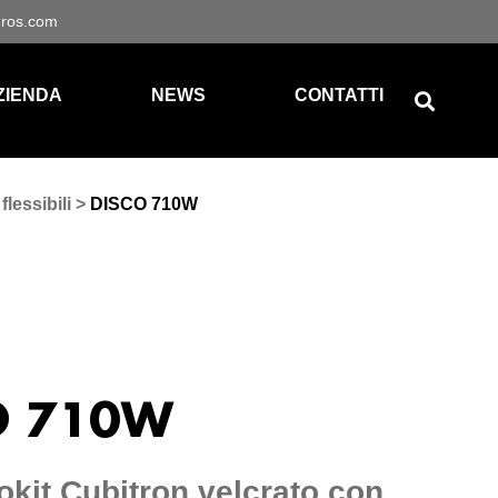
gros.com
ZIENDA
NEWS
CONTATTI
flessibili
>
DISCO 710W
O 710W
kit Cubitron velcrato con