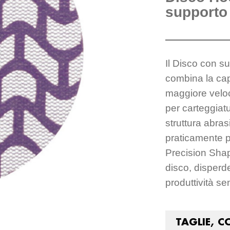
supporto 
Il Disco con s
combina la cap
maggiore veloc
per carteggiat
struttura abra
praticamente p
Precision Shap
disco, disperd
produttività se
TAGLIE, C