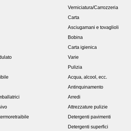
Verniciatura/Carrozzeria
Carta
Asciugamani e tovaglioli
Bobina
Carta igienica
dulato
Varie
Pulizia
ibile
Acqua, alcool, ecc.
Antinquinamento
ballatrici
Arredi
sivo
Attrezzature pulizie
termoretraibile
Detergenti pavimenti
Detergenti superfici