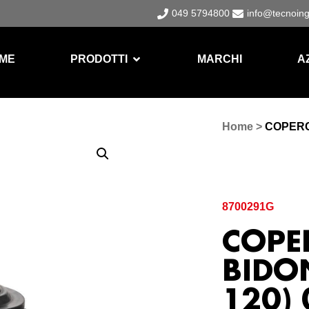
049 5794800
info@tecnoin
ME
PRODOTTI
MARCHI
A
Home
>
COPERCH
8700291G
COPE
BIDON
120)