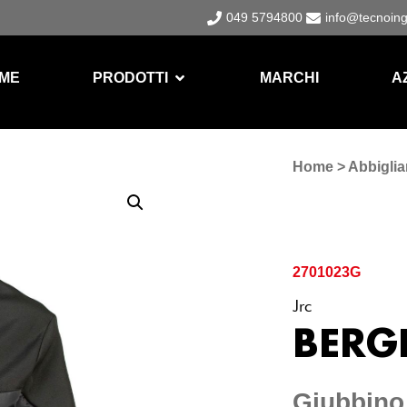
049 5794800
info@tecnoin
ME
PRODOTTI
MARCHI
A
Home
>
Abbigli
2701023G
Jrc
BERG
Giubbino