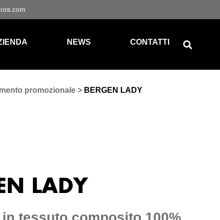
gros.com
ZIENDA
NEWS
CONTATTI
amento promozionale
>
BERGEN LADY
EN LADY
 in tessuto composito 100%