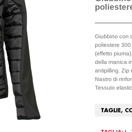
poliester
Giubbino con c
poliestere 300 
(effetto piuma)
della manica in 
antipilling. Z
Nastro di rinfo
Tessuto elastic
TAGLIE, C
TAGLIA:
L,