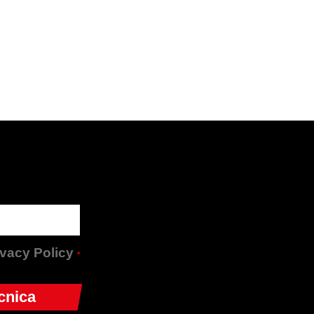
rivacy Policy
*