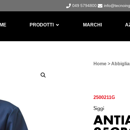
049 5794800
info@tecnoin
ME
PRODOTTI
MARCHI
A
Home
>
Abbiglia
2500211G
Siggi
ANTI