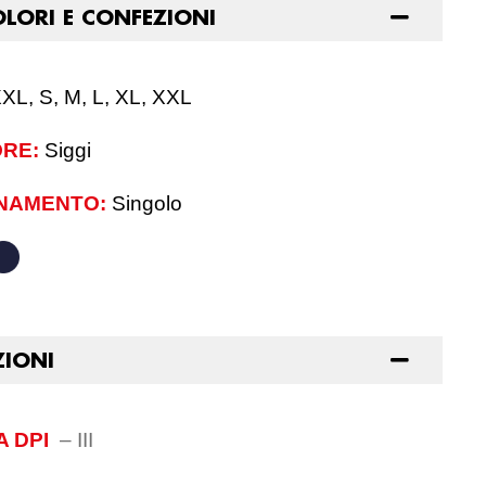
OLORI E CONFEZIONI
XL, S, M, L, XL, XXL
RE:
Siggi
NAMENTO:
Singolo
ZIONI
 DPI
–
III