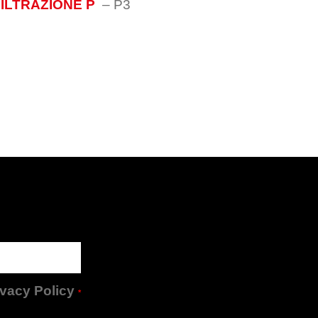
FILTRAZIONE P
–
P3
rivacy Policy
*