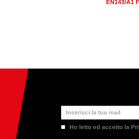
EN143/A1 
Ho letto ed accetto la P