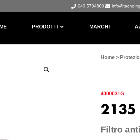
049 5794800
info@tecnoin
ME
PRODOTTI
MARCHI
A
Home
>
Protezio
4000031G
2135
Filtro ant